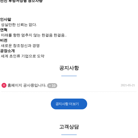
선진 후방저상형 청소차량
인사말
성실만한 신뢰는 없다.
연혁
미래를 향한 멈추지 않는 한걸음 한걸음..
비전
새로운 창조정신과 경영
공장소개
세계 초인류 기업으로 도약
공지사항
인기글
홈페이지 공사중입니다.
H
2021-05-21
10
+
공지사항 더보기
고객상담