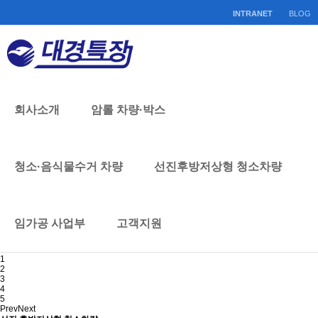
INTRANET
BLOG
회사소개
암롤 차량·박스
DAEKYUNG MOTORS
기술과 믿음으로 세계로 뻗어나가는 대경특장
1
2
3
4
청소·음식물수거 차량
선진후방저상형 청소차량
Prev
Next
암롤 차량·박스
1
2
암롤트럭
3
view more +
임가공 사업부
고객지원
4
Prev
Next
청소·음식물 수거차량
1
2
음식물 수거차량
3
view more +
4
5
Prev
Next