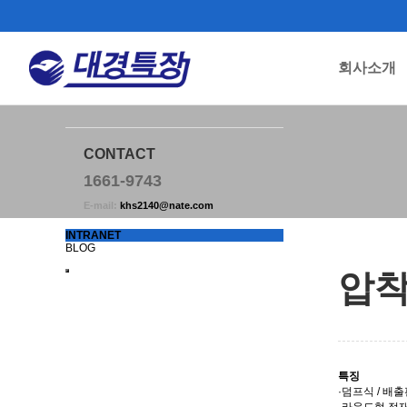
회사소개
하위분류
하위분류
하위분류
CONTACT
1661-9743
E-mail:
khs2140@nate.com
INTRANET
BLOG
압착
특징
·덤프식 / 배