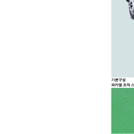
기본구성
파카옆 조작 