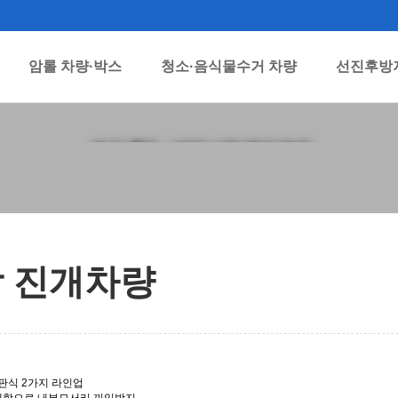
암롤 차량·박스
청소·음식물수거 차량
선진후방
압착 진개차량
 진개차량
출판식 2가지 라인업