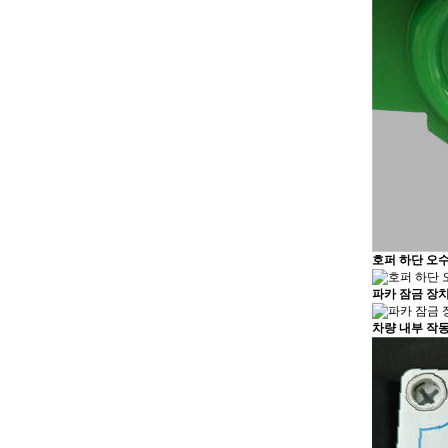
호퍼 하단 오
파카 잠금 장치
차량 내부 작