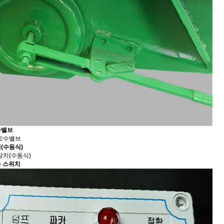
수밸브
(수동식)
동 스위치